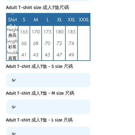
Adult
Adult T-shirt size 成人T恤尺碼
T-
Shirt
S
M
L
XL
XXL
XXXL
成人
Height
165
170
175
180
185
T恤
身高
Length
(cm)
66
68
70
72
74
衫長
Shoulder
(cm)
41
43
45
47
49
肩寬
(cm)
Adult T-shirt 成人T恤 - S size 尺碼
Adult T-shirt 成人T恤 - M size 尺碼
Adult T-shirt 成人T恤 - L size 尺碼