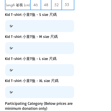
55
Length 衫長 (cm)
46
48
52
Kid T-shirt 小童T恤 - S size 尺碼
Kid T-shirt 小童T恤 - M size 尺碼
Kid T-shirt 小童T恤 - L size 尺碼
Kid T-shirt 小童T恤 - XL size 尺碼
Participating Category (Below prices are
minimum donation only)